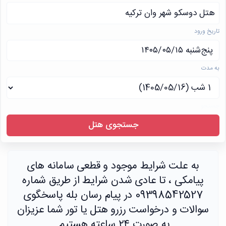
هتل دوسکو شهر وان ترکیه
تاریخ ورود
به مدت
جستجو
جستجوی هتل
به علت شرایط موجود و قطعی سامانه های
پیامکی ، تا عادی شدن شرایط از طریق شماره
09398542527 در پیام رسان بله پاسخگوی
سوالات و درخواست رزرو هتل یا تور شما عزیزان
به صورت ۲۴ ساعته هستیم.