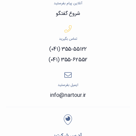
آنلاین پیام بفرستید
شروع گفتگو
تماس بگیرید
(041) 355-55122
(041) 355-62552
ایمیل بفرستید
info@nartour.ir