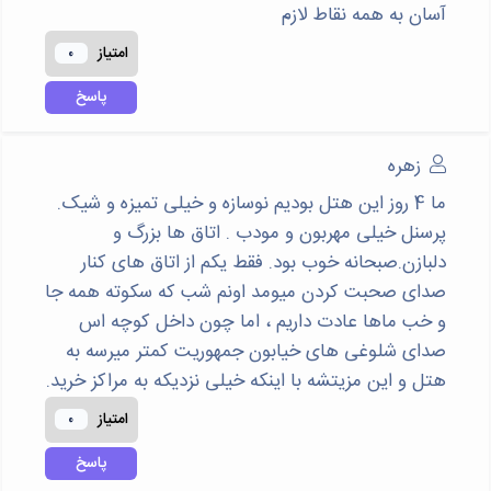
آسان به همه نقاط لازم
امتياز
0
پاسخ
زهره
ما 4 روز این هتل بودیم نوسازه و خیلی تمیزه و شیک.
پرسنل خیلی مهربون و مودب . اتاق ها بزرگ و
دلبازن.صبحانه خوب بود. فقط یکم از اتاق های کنار
صدای صحبت کردن میومد اونم شب که سکوته همه جا
و خب ماها عادت داریم ، اما چون داخل کوچه اس
صدای شلوغی های خیابون جمهوریت کمتر میرسه به
هتل و این مزیتشه با اینکه خیلی نزدیکه به مراکز خرید.
امتياز
0
پاسخ