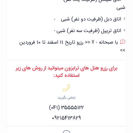
شبی
اتاق دبل (ظرفیت دو نفر) شبی
-
اتاق تریپل (ظرفیت سه نفر) شبی
-
با صبحانه - !! << رزرو تاریخ 11 اسفند تا 10 فروردین
>>
برای رزرو هتل های ترابزون میتوانید از روش های زیر
استفاده کنید:
تماس بگیرید
(041) 35555122
09215413829