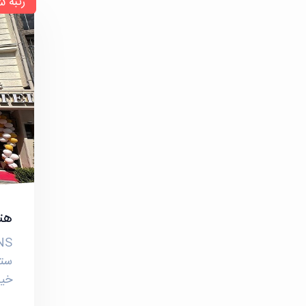
رتبه 7.5 از 10
هتل
ستا
خیا