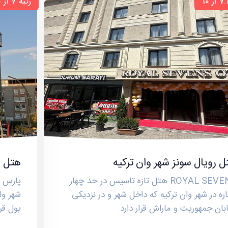
رتبه 7 از 10
 رویال سونز شهر وان ترکیه
هتل پ
ROYAL SEVENS هتل تازه تاسیس در حد چهار
ره در شهر وان ترکیه که داخل شهر و در نزدیکی
شهر وا
بان جمهوریت و ماراش قرار دارد.
یول قرا