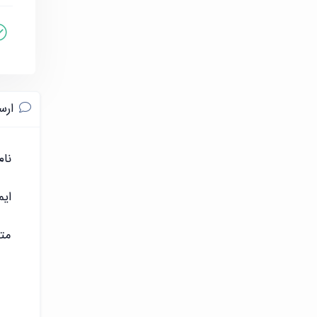
ارس
نام
ایم
مت