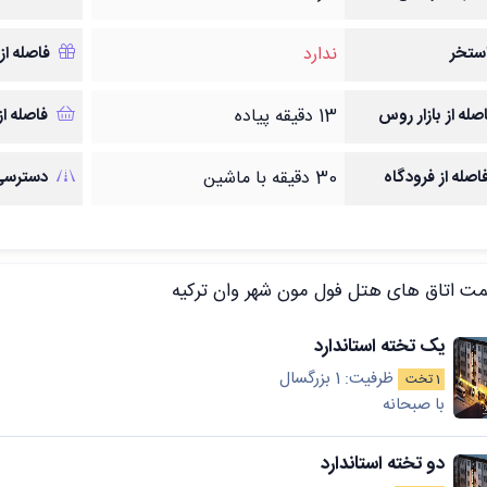
ستخر
ندارد
فاصله از 5 یو
صله از بازار روس
13 دقیقه پیاده
فاصله از و
اصله از فرودگاه
30 دقیقه با ماشین
دسترسی 
ت اتاق های هتل فول مون شهر وان ترکیه
یک تخته استاندارد
ظرفیت: 1 بزرگسال
1 تخت
با صبحانه
دو تخته استاندارد