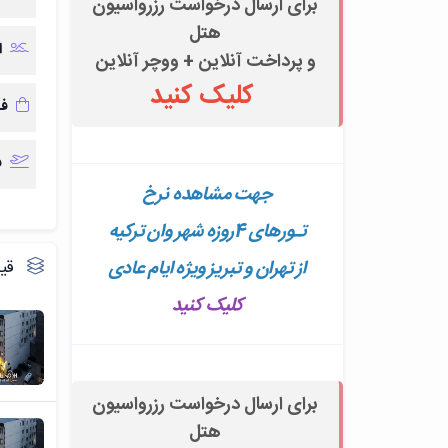
برای ارسال درخواست رزرواسیون
هتل
ا
و پرداخت آنلاین + ووچر آنلاین
کلیک کنید
فا
ف
جهت مشاهده
نرخ
تـورهای 4روزه
شهر وان ترکیه
از تهران و تبریز ویژه ایام عادی
قیم
کلیک کنید
برای ارسال درخواست رزرواسیون
هتل