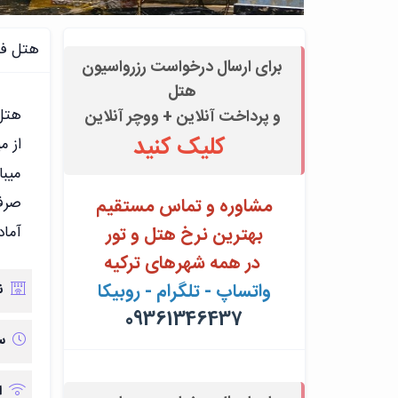
هتل فو
برای ارسال درخواست رزرواسیون
هتل
هتل 
و پرداخت آنلاین + ووچر آنلاین
کلیک کنید
از م
میبا
مشاوره و تماس مستقیم
بهترین نرخ هتل و تور
آماد
در همه شهرهای ترکیه
واتساپ - تلگرام - روبیکا
ن
09361346437
س
ا