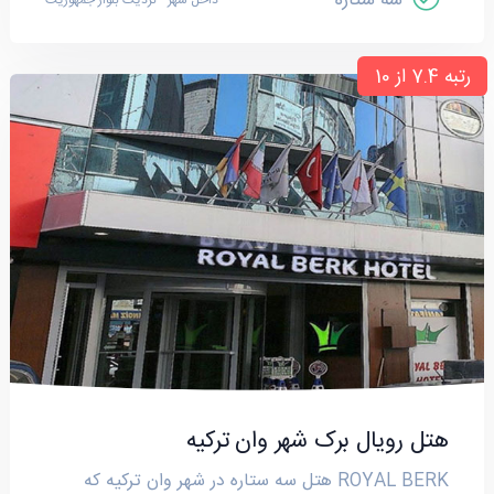
سه ستاره
داخل شهر - نزدیک بلوار جمهوریت
رتبه 7.4 از 10
هتل رویال برک شهر وان ترکیه
ROYAL BERK هتل سه ستاره در شهر وان ترکیه که