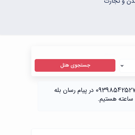
عدن و تجارت
جستجو
جستجوی هتل
به علت شرایط موجود و قطعی سامانه های پیامکی ، تا عادی شدن شرایط از طریق شماره 09398542527 در پیام رسان بله